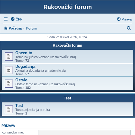
Rakovački forum
ČPP
Prijava
P
Početna
Forum
r
Sada je: 08 kol 2026, 10:24.
e
Rakovački forum
t
Općenito
Teme isključivo vezane uz rakovački kraj
r
Teme:
73
a
Događanja
Aktualna događanja u našem kraju
ž
Teme:
57
n
Ostalo
Ostale teme nevezane uz rakovački kraj
i
Teme:
182
k
Test
Test
Testiranje slanja poruka
Teme:
1
PRIJAVA
Korisničko ime: