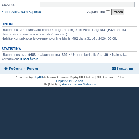
Zaporka:
Zaboravio/la sam zaporku
Zapamti me
ONLINE
Ukupno su:
2
korisnika/ce online; 0 registriranih, 0 skrivenih i 2 gosta. (Bazirano na
aktivnosti korisnika/ca u proteklih 5 minuta.)
Najviše korisnika/ca istovremeno online bilo je:
492
dana 31 ožu 2026, 03:08.
STATISTIKA
Ukupno postova:
9483
. • Ukupno tema:
399
. • Ukupno korisnika/ca:
89
. • Najnoviji/a
korisnik/ca:
Iznad škole
.
Početna
Forum
Kontakt
Powered by
phpBB
® Forum Software © phpBB Limited | SE Square Left by
PhpBB3 BBCodes
HR (CRO) by
Ančica Sečan Matijaščić