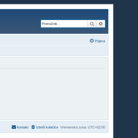
Pretražnik
Napredno pretraži
Prijava
Kontakt
Izbriši kolačiće
Vremenska zona:
UTC+02:00