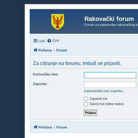
Rakovački forum
Forum za stanovnike rakovačkog k
Linki
ČPP
Početna
Forum
Za citiranje na forumu, trebaš se prijaviti.
Korisničko ime:
Zaporka:
Zaboravio/la sam zaporku
Zapamti me
Sakrij moj online status
Početna
Forum