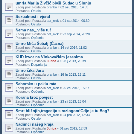
umrla Marija Živčić bivši Sudac u Slunju
Zadnji post Postao/la
branko
«
02 ožu 2015, 14:33
Postano u
Ostalo
Sexualnost i vjera!
Zadnji post Postao/la
pat_nick
«
01 stu 2014, 00:30
Postano u
Ostalo
Nema nas,,,više tu!
Zadnji post Postao/la
pat_nick
«
22 srp 2014, 20:20
Postano u
Općenito
Umro Mića Šebalj (Ćazna)
Zadnji post Postao/la
branko
«
14 vel 2014, 11:02
Postano u
Ostalo
KUD Izvor na Vinkovačkim jesenima
Zadnji post Postao/la
Jurica
«
16 ruj 2013, 20:39
Postano u
Događanja
Umro čika Jura
Zadnji post Postao/la
branko
«
16 lip 2013, 13:11
Postano u
Ostalo
Saborsko u paklu rata
Zadnji post Postao/la
pat_nick
«
25 vel 2013, 15:37
Postano u
Općenito
Korana kroz povjest
Zadnji post Postao/la
branko
«
23 sij 2013, 13:04
Postano u
Općenito
Smrt bližnjih,tragedija s razlogom!Gdje je tu Bog?
Zadnji post Postao/la
pat_nick
«
24 pro 2012, 13:33
Postano u
Ostalo
Nadimci našeg kraja
Zadnji post Postao/la
Jurica
«
01 pro 2012, 12:59
Postano u
Općenito