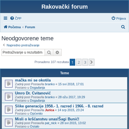
Rakovački forum
ČPP
Prijava
P
Početna
Forum
r
Neodgovorene teme
e
Napredno pretraživanje
t
Pretražnik
Napredno pretraživanje
r
1
2
3
a
Sljedeća
Pronađeno 107 rezultata
ž
Teme
n
mačka mi se okotila
i
Zadnji post Postao/la
branko
«
15 svi 2018, 17:01
Postano u
Događanja
k
Umro Dr. Cvitanović
Zadnji post Postao/la
branko
«
28 ožu 2017, 19:29
Postano u
Događanja
Slike generacije 1958.- 1. razred i 1966. - 8. razred
Zadnji post Postao/la
Jurica
«
14 srp 2015, 23:24
Postano u
Općenito
Misli o kršćanstvu unas!Šagi Bunić!
Zadnji post Postao/la
pat_nick
«
28 svi 2015, 13:02
Postano u
Ostalo