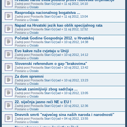
Zadnji post Postao/la
Stari G(r)ad
«
11 sij 2012, 14:10
Postano u
Ostalo
Rasprodaja nacionalnog bogatstva ...
Zadnji post Postao/la
Stari G(r)ad
«
11 sij 2012, 13:04
Postano u
Ostalo
Napad na Hrvatski jezik kao oblik specijalnog rata
Zadnji post Postao/la
Stari G(r)ad
«
11 sij 2012, 12:52
Postano u
Ostalo
Početak Godine Gospodnje 2012. u Hrvatskoj
Zadnji post Postao/la
Stari G(r)ad
«
10 sij 2012, 14:38
Postano u
Ostalo
Evo kakve ruže cvjetaju u Uniji
Zadnji post Postao/la
Stari G(r)ad
«
10 sij 2012, 14:12
Postano u
Ostalo
Slovenski referendum o gay-"brakovima"
Zadnji post Postao/la
Stari G(r)ad
«
10 sij 2012, 13:42
Postano u
Ostalo
Za dom spremni
Zadnji post Postao/la
Stari G(r)ad
«
10 sij 2012, 13:23
Postano u
Ostalo
Članak zanimljiviji zbog sadržaja ...
Zadnji post Postao/la
Stari G(r)ad
«
10 sij 2012, 13:05
Postano u
Ostalo
22. siječnja jasno reći NE u EU !
Zadnji post Postao/la
Stari G(r)ad
«
10 sij 2012, 12:36
Postano u
Ostalo
Dnevnik smrti "najvećeg sina naših naroda i narodnosti"
Zadnji post Postao/la
Stari G(r)ad
«
04 sij 2012, 13:55
Postano u
Ostalo