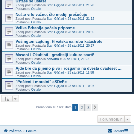
Ustaše se ustaše
Zadnji post Postao/la
Stari G(r)ad
«
28 stu 2011, 21:28
Postano u
Ostalo
Nešto vrlo važno, što mediji prešućuju
Zadnji post Postao/la
Stari G(r)ad
«
28 stu 2011, 21:12
Postano u
Ostalo
Velika Britanija počela pripreme ...
Zadnji post Postao/la
Stari G(r)ad
«
28 stu 2011, 20:35
Postano u
Ostalo
Vošington cajtung: Hrvatska na rubu katastrofe
Zadnji post Postao/la
Stari G(r)ad
«
28 stu 2011, 20:27
Postano u
Ostalo
Masoni i Okultisti , graditelji kulture smrti!
Zadnji post Postao/la
palivatra
«
25 stu 2011, 21:22
Postano u
Ostalo
Ajde bre da pijemo pivo i rozgamo na dvesta dvadeset ....
Zadnji post Postao/la
Stari G(r)ad
«
23 stu 2011, 11:58
Postano u
Ostalo
"Pošteni i moralni" eSDePe
Zadnji post Postao/la
Stari G(r)ad
«
23 stu 2011, 10:07
Postano u
Ostalo
1
2
3
Sljedeća
Pronađeno 107 rezultata
Forum(o)Bir
Početna
Forum
Kontakt