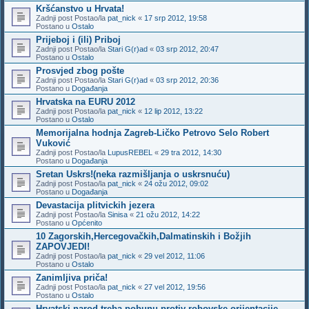
Kršćanstvo u Hrvata!
Zadnji post Postao/la
pat_nick
«
17 srp 2012, 19:58
Postano u
Ostalo
Prijeboj i (ili) Priboj
Zadnji post Postao/la
Stari G(r)ad
«
03 srp 2012, 20:47
Postano u
Ostalo
Prosvjed zbog pošte
Zadnji post Postao/la
Stari G(r)ad
«
03 srp 2012, 20:36
Postano u
Događanja
Hrvatska na EURU 2012
Zadnji post Postao/la
pat_nick
«
12 lip 2012, 13:22
Postano u
Ostalo
Memorijalna hodnja Zagreb-Ličko Petrovo Selo Robert
Vuković
Zadnji post Postao/la
LupusREBEL
«
29 tra 2012, 14:30
Postano u
Događanja
Sretan Uskrs!(neka razmišljanja o uskrsnuću)
Zadnji post Postao/la
pat_nick
«
24 ožu 2012, 09:02
Postano u
Događanja
Devastacija plitvickih jezera
Zadnji post Postao/la
Sinisa
«
21 ožu 2012, 14:22
Postano u
Općenito
10 Zagorskih,Hercegovačkih,Dalmatinskih i Božjih
ZAPOVJEDI!
Zadnji post Postao/la
pat_nick
«
29 vel 2012, 11:06
Postano u
Ostalo
Zanimljiva priča!
Zadnji post Postao/la
pat_nick
«
27 vel 2012, 19:56
Postano u
Ostalo
Hrvatski narod treba pobunu protiv robovske orijentacije