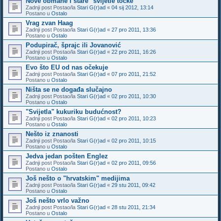
Nove obmane i stare "svijetle točke"
Zadnji post Postao/la
Stari G(r)ad
«
04 sij 2012, 13:14
Postano u
Ostalo
Vrag zvan Haag
Zadnji post Postao/la
Stari G(r)ad
«
27 pro 2011, 13:36
Postano u
Ostalo
Podupirač, šprajc ili Jovanović
Zadnji post Postao/la
Stari G(r)ad
«
22 pro 2011, 16:26
Postano u
Ostalo
Evo što EU od nas očekuje
Zadnji post Postao/la
Stari G(r)ad
«
07 pro 2011, 21:52
Postano u
Ostalo
Ništa se ne događa slučajno
Zadnji post Postao/la
Stari G(r)ad
«
02 pro 2011, 10:30
Postano u
Ostalo
"Svijetla" kukuriku budućnost?
Zadnji post Postao/la
Stari G(r)ad
«
02 pro 2011, 10:23
Postano u
Ostalo
Nešto iz znanosti
Zadnji post Postao/la
Stari G(r)ad
«
02 pro 2011, 10:15
Postano u
Ostalo
Jedva jedan pošten Englez
Zadnji post Postao/la
Stari G(r)ad
«
02 pro 2011, 09:56
Postano u
Ostalo
Još nešto o "hrvatskim" medijima
Zadnji post Postao/la
Stari G(r)ad
«
29 stu 2011, 09:42
Postano u
Ostalo
Još nešto vrlo važno
Zadnji post Postao/la
Stari G(r)ad
«
28 stu 2011, 21:34
Postano u
Ostalo