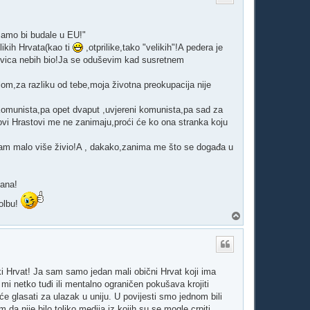
Samo bi budale u EU!"
likih Hrvata(kao ti
,otprilike,tako "velikih"!A pedera je
 Švica nebih bio!Ja se oduševim kad susretnem
alom,za razliku od tebe,moja životna preokupacija nije
Komunista,pa opet dvaput ,uvjereni komunista,pa sad za
ovi Hrastovi me ne zanimaju,proći će ko ona stranka koju
sam malo više živio!A , dakako,zanima me što se događa u
dana!
molbu!
V
r
h
iki Hrvat! Ja sam samo jedan mali obični Hrvat koji ima
i netko tuđi ili mentalno ograničen pokušava krojiti
 će glasati za ulazak u uniju. U povijesti smo jednom bili
da nije bilo toliko medija iz kojih su se mogle crpiti