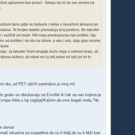
 žive uglavnom kao prasci - čekaju da im se sve servira na
e.
i odlaze tamo gdje se blebeće i melje o nevažnim temama jer
gledana. Te brojke daleko premašuju broj postova, što također
i različiti od mojih. Niti moja preokupacija nije politika. Nju
iru od politike i ne idu na izbore, a ako i odu, daju glas onome
 ljude.
kraju. Ja također živim drugdje duže nego u rodnom kraju, ali
hovu kulturu, ali nikad ne ću biti jedan od njih jer mi to
rvi dio,,od PET njih!A zanimljivo je,viruj mi!
o grubo se obrušavaju na Evrofile ili čak na nas kojima je
Evropa hrlila u taj zagrljaj!Kažem,da smo bogati onda,"No
am doma!
aš iskustva sa susjedima da su ti bolji,da su ti bliži kao