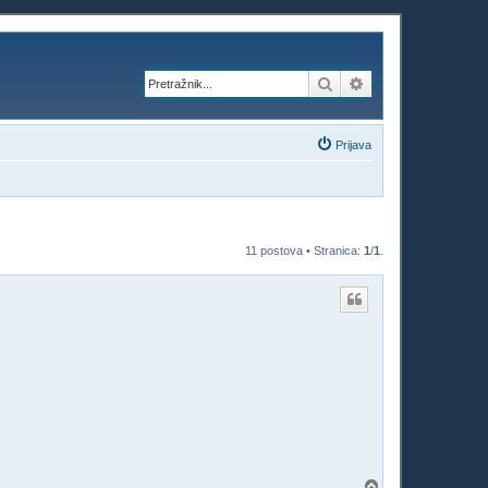
Pretražnik
Napredno pretraži
Prijava
11 postova • Stranica:
1
/
1
.
V