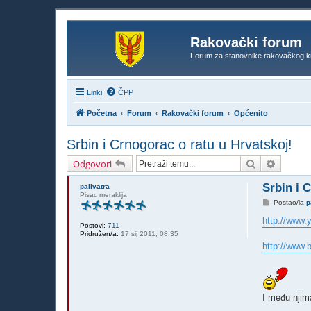
Rakovački forum
Forum za stanovnike rakovačkog k
Linki
ČPP
Početna
Forum
Rakovački forum
Općenito
Srbin i Crnogorac o ratu u Hrvatskoj!
Pretražnik
Napredn
Odgovori
Srbin i 
palivatra
Pisac meraklija
P
Postao/la
p
o
s
http://www
Postovi:
711
t
Pridružen/a:
17 sij 2011, 08:35
http://www.b
I među njima