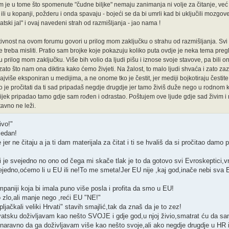
 je u tome što spomenute "čudne biljke" nemaju zanimanja ni volje za čitanje, već
 ili u kopanji, požderu i onda spavaju - bojeći se da bi umrli kad bi uključili mozgov
atski jal" i ovaj navedeni strah od razmišljanja - jao nama !
tivnost na ovom forumu govori u prilog mom zaključku o strahu od razmišljanja. Sv
 treba misliti. Pratio sam brojke koje pokazuju koliko puta ovdje je neka tema pre
u prilog mom zaključku. Više bih volio da ljudi pišu i iznose svoje stavove, pa bili oni 
zato što nam ona diktira kako ćemo živjeti. Na žalost, to malo ljudi shvaća i zato zaz
najviše eksponiran u medijima, a ne onome tko je čestit, jer mediji bojkotiraju čestite
 je pročitati da ti sad pripadaš negdje drugdje jer tamo živiš duže nego u rodnom 
jek pripadao tamo gdje sam rođen i odrastao. Poštujem ove ljude gdje sad živim i nji
avno ne leži.
ivo!"
jedan!
 jer ne čitaju a ja ti dam materijala za čitat i ti se hvališ da si pročitao damo p
je svejedno no ono od čega mi skače tlak je to da gotovo svi Evroskeptici,vrl
vejedno,oćemo li u EU ili ne!To me smeta!Jer EU nije ,kaj god,inače nebi sva 
paniji koja bi imala puno više posla i profita da smo u EU!
 zlo,ali manje nego ,reći EU "NE!"
jačkali veliki Hrvati" stavih smajlić,tak da znaš da je to zez!
rvatsku doživljavam kao nešto SVOJE i gdje god,u njoj živio,smatrat ću da s
naravno da ga doživljavam više kao nešto svoje,ali ako negdje drugdje u HR im