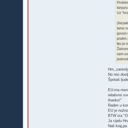
Problem
tanjuru
Uz "hrv
(Ne)ak
tamo ne
govori 
pratim 
tko je 
Žalosno
sam uvi
jednost
Hm,,zanimlj
No nisi dosl
Špotaš ljude
EU-ma meni 
relativno s
thanks!"
Radim u kom
EU je nužno
BTW iza "Opl
Ja cijelu H
Naš kraj,pa 