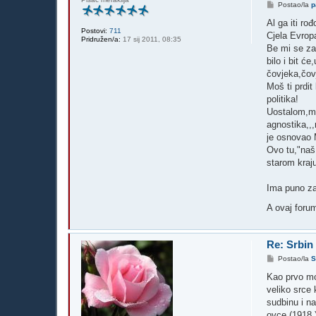
P
Postao/la
p
o
s
Al ga iti ro
t
Postovi:
711
Cjela Evrop
Pridružen/a:
17 sij 2011, 08:35
Be mi se za 
bilo i bit 
čovjeka,čovj
Moš ti prdit
politika!
Uostalom,mi
agnostika,,
je osnovao 
Ovo tu,"naš
starom kraj
Ima puno za
A ovaj forum
Re: Srbin
P
Postao/la
S
o
s
Kao prvo mor
t
veliko srce 
sudbinu i na
ovce (1918.)