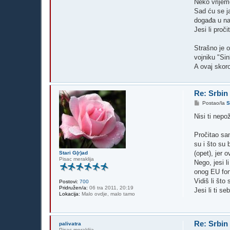
Neko vrijem
Sad ću se j
događa u na
Jesi li pro
Strašno je 
vojniku "Si
A ovaj skor
Re: Srbin
P
Postao/la
S
o
s
Nisi ti nep
t
Pročitao sam
su i što su 
(opet), jer 
Stari G(r)ad
Pisac meraklija
Nego, jesi l
onog EU fon
Vidiš li što
Postovi:
700
Pridružen/a:
06 tra 2011, 20:19
Jesi li ti s
Lokacija:
Malo ovdje, malo tamo
Re: Srbin
palivatra
Pisac meraklija