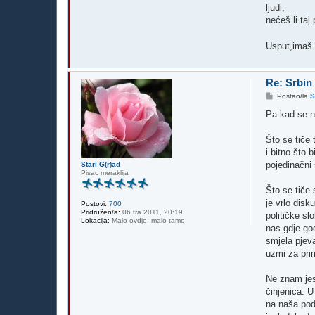
ljudi,
nećeš li taj
Usput,imaš 
Re: Srbin
P
Postao/la
S
o
s
Pa kad se n
t
Što se tiče 
i bitno što 
pojedinačni 
Stari G(r)ad
Pisac meraklija
Što se tiče
je vrlo disk
Postovi:
700
Pridružen/a:
06 tra 2011, 20:19
političke s
Lokacija:
Malo ovdje, malo tamo
nas gdje god
smjela pjeva
uzmi za prim
Ne znam jesi
činjenica. U
na naša podr