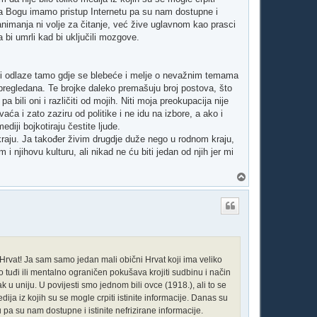
ala Bogu imamo pristup Internetu pa su nam dostupne i
animanja ni volje za čitanje, već žive uglavnom kao prasci
a bi umrli kad bi uključili mozgove.
Svi odlaze tamo gdje se blebeće i melje o nevažnim temama
 pregledana. Te brojke daleko premašuju broj postova, što
 bili oni i različiti od mojih. Niti moja preokupacija nije
aća i zato zaziru od politike i ne idu na izbore, a ako i
diji bojkotiraju čestite ljude.
kraju. Ja također živim drugdje duže nego u rodnom kraju,
 njihovu kulturu, ali nikad ne ću biti jedan od njih jer mi
V
r
h
i Hrvat! Ja sam samo jedan mali obični Hrvat koji ima veliko
 tuđi ili mentalno ograničen pokušava krojiti sudbinu i način
ak u uniju. U povijesti smo jednom bili ovce (1918.), ali to se
ja iz kojih su se mogle crpiti istinite informacije. Danas su
pa su nam dostupne i istinite nefrizirane informacije.