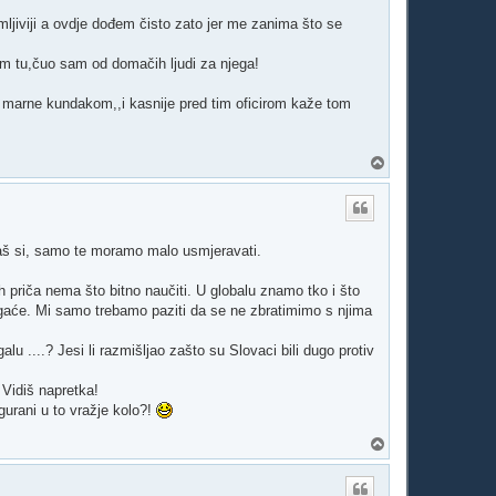
ljiviji a ovdje dođem čisto zato jer me zanima što se
im tu,čuo sam od domačih ljudi za njega!
u marne kundakom,,i kasnije pred tim oficirom kaže tom
V
r
h
š si, samo te moramo malo usmjeravati.
h priča nema što bitno naučiti. U globalu znamo tko i što
i gaće. Mi samo trebamo paziti da se ne zbratimimo s njima
alu ....? Jesi li razmišljao zašto su Slovaci bili dugo protiv
 Vidiš napretka!
gurani u to vražje kolo?!
V
r
h