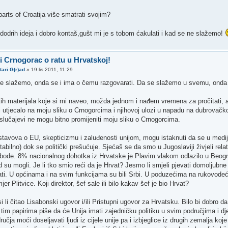
 parts of Croatija više smatrati svojim?
dodrih ideja i dobro kontaš,gušt mi je s tobom ćakulati i kad se ne slažemo!
 i Crnogorac o ratu u Hrvatskoj!
tari G(r)ad
»
19 lis 2011, 11:29
e slažemo, onda se i ima o čemu razgovarati. Da se slažemo u svemu, onda b
tih materijala koje si mi naveo, možda jednom i nađem vremena za pročitati, a
bi utjecalo na moju sliku o Crnogorcima i njihovoj ulozi u napadu na dubrovačk
slučajevi ne mogu bitno promijeniti moju sliku o Crnogorcima.
 stavova o EU, skepticizmu i zaluđenosti unijom, mogu istaknuti da se u medij
utabilno) dok se politički prešućuje. Sjećaš se da smo u Jugoslaviji živjeli rela
lobode. 8% nacionalnog dohotka iz Hrvatske je Plavim vlakom odlazilo u Beogra
 su mogli. Je li tko smio reći da je Hrvat? Jesmo li smjeli pjevati domoljubne
ti. U općinama i na svim funkcijama su bili Srbi. U poduzećima na rukovodećim m
jer Plitvice. Koji direktor, šef sale ili bilo kakav šef je bio Hrvat?
 li čitao Lisabonski ugovor i/ili Pristupni ugovor za Hrvatsku. Bilo bi dobro da
 tim papirima piše da će Unija imati zajedničku politiku u svim područjima i d
učja moći doseljavati ljudi iz cijele unije pa i izbjeglice iz drugih zemalja ko