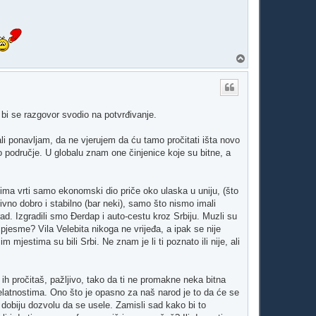
V
r
h
i se razgovor svodio na potvrđivanje.
li ponavljam, da ne vjerujem da ću tamo pročitati išta novo
o područje. U globalu znam one činjenice koje su bitne, a
ima vrti samo ekonomski dio priče oko ulaska u uniju, (što
tivno dobro i stabilno (bar neki), samo što nismo imali
d. Izgradili smo Đerdap i auto-cestu kroz Srbiju. Muzli su
 pjesme? Vila Velebita nikoga ne vrijeđa, a ipak se nije
jestima su bili Srbi. Ne znam je li ti poznato ili nije, ali
 ih pročitaš, pažljivo, tako da ti ne promakne neka bitna
jelatnostima. Ono što je opasno za naš narod je to da će se
je dobiju dozvolu da se usele. Zamisli sad kako bi to