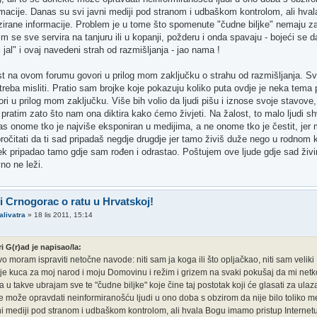
formacije. Danas su svi javni mediji pod stranom i udbaškom kontrolom, ali hv
rizirane informacije. Problem je u tome što spomenute "čudne biljke" nemaju z
im se sve servira na tanjuru ili u kopanji, požderu i onda spavaju - bojeći se d
 jal" i ovaj navedeni strah od razmišljanja - jao nama !
st na ovom forumu govori u prilog mom zaključku o strahu od razmišljanja. 
treba misliti. Pratio sam brojke koje pokazuju koliko puta ovdje je neka tema
ri u prilog mom zaključku. Više bih volio da ljudi pišu i iznose svoje stavove, pa
u pratim zato što nam ona diktira kako ćemo živjeti. Na žalost, to malo ljudi shv
as onome tko je najviše eksponiran u medijima, a ne onome tko je čestit, jer me
ročitati da ti sad pripadaš negdje drugdje jer tamo živiš duže nego u rodnom 
ek pripadao tamo gdje sam rođen i odrastao. Poštujem ove ljude gdje sad živim i
no ne leži.
 i Crnogorac o ratu u Hrvatskoj!
alivatra
»
18 lis 2011, 15:14
ri G(r)ad je napisao/la:
o moram ispraviti netočne navode: niti sam ja koga ili što opljačkao, niti sam velik
je kuca za moj narod i moju Domovinu i režim i grizem na svaki pokušaj da mi netko
 a u takve ubrajam sve te "čudne biljke" koje čine taj postotak koji će glasati za ulaz
 može opravdati neinformiranošću ljudi u ono doba s obzirom da nije bilo toliko medi
ni mediji pod stranom i udbaškom kontrolom, ali hvala Bogu imamo pristup Internetu 