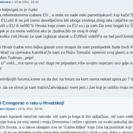
alivatra
»
15 lis 2011, 22:31
đo baljezgaš,to je čudo!
a,referendumima izabere EU , a onda se nađe neki pametnjaković koji kaže"
EU,ušli ili ne još ćemo desetljećima biti uboga sirotinja,zbog rata i pljačke ve
će,ušli u EU ili ne!80 % Hrvata koje znam za EU su,i ja sam.Da smo bogati ko
ek je za mene veličina ako je ,ljudina,bio on ovaj ili onaj!
 koliko ćeš,Hrvati će ipak izglasat ulazak u EU!Buš videl!Pa se tad javi!Uost
 Hrvati čudne smo biljke,glasali smo dvaput da nam predsjednik bude bivši 
,nikad za vjerniuka Katolika!Ja sam za Ružu Tomašić spremio svoj glasić,a n
Miro Tuđman,,,prije!
 si" veliš,,,ma tamo ja već dugo ne pripadam,više svojim osjećam ovo gdje 
u!
nimljivijih foruma,kome se da doć na forum na kom nema nekad upisa po 7 
 ,da se otvori,ja sam tražio!Zahvaljujući meni jest,i Juri koji je uslišio moju 
 i Crnogorac o ratu u Hrvatskoj!
tari G(r)ad
»
18 lis 2011, 09:33
am ispraviti netočne navode: niti sam ja koga ili što opljačkao, niti sam vel
koje kuca za moj narod i moju Domovinu i režim i grizem na svaki pokušaj da m
čin života, a u takve ubrajam sve te "čudne biljke" koje čine taj postotak koji
, ali to se donekle može opravdati neinformiranošću ljudi u ono doba s obzirom 