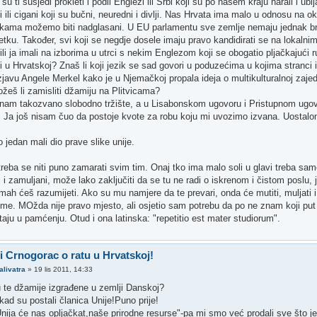
su ti susjedi prokleti i podli Englezi ili Srbi koji su po našem kraju harali i ubi
i ili cigani koji su bučni, neuredni i divlji. Nas Hrvata ima malo u odnosu na o
kama možemo biti nadglasani. U EU parlamentu sve zemlje nemaju jednak bro
ku. Također, svi koji se negdje dosele imaju pravo kandidirati se na lokalnim
i ili ja imali na izborima u utrci s nekim Englezom koji se obogatio pljačkajući 
 u Hrvatskoj? Znaš li koji jezik se sad govori u poduzećima u kojima stranci 
izjavu Angele Merkel kako je u Njemačkoj propala ideja o multikulturalnoj zajed
žeš li zamisliti džamiju na Plitvicama?
 nam takozvano slobodno tržište, a u Lisabonskom ugovoru i Pristupnom ugov
je. Ja još nisam čuo da postoje kvote za robu koju mi uvozimo izvana. Uostal
jedan mali dio prave slike unije.
treba se niti puno zamarati svim tim. Onaj tko ima malo soli u glavi treba sa
i zamuljani, može lako zaključiti da se tu ne radi o iskrenom i čistom poslu,
ah ćeš razumijeti. Ako su mu namjere da te prevari, onda će mutiti, muljati i 
ome. MOžda nije pravo mjesto, ali osjetio sam potrebu da po ne znam koji put 
taju u pamćenju. Otud i ona latinska: "repetitio est mater studiorum".
 i Crnogorac o ratu u Hrvatskoj!
alivatra
»
19 lis 2011, 14:33
 te džamije izgrađene u zemlji Danskoj?
kad su postali članica Unije!Puno prije!
nija će nas opljačkat,naše prirodne resurse"-pa mi smo već prodali sve što j