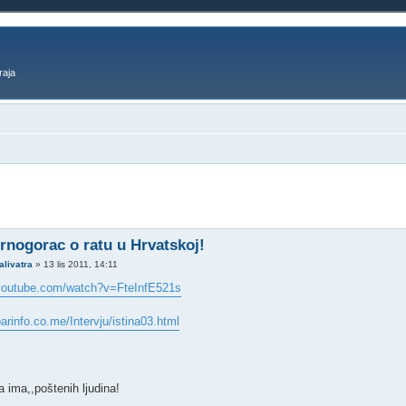
raja
o pretraživanje
Crnogorac o ratu u Hrvatskoj!
alivatra
»
13 lis 2011, 14:11
.youtube.com/watch?v=FteInfE521s
arinfo.co.me/Intervju/istina03.html
 ima,,poštenih ljudina!