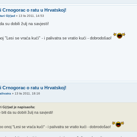
 i Crnogorac o ratu u Hrvatskoj!
tari G(r)ad
»
13 lis 2011, 14:53
 da su dobili žulj na savjesti!
oj "Lesi se vraća kući" - i palivatra se vratio kući - dobrodošao!
 i Crnogorac o ratu u Hrvatskoj!
alivatra
»
13 lis 2011, 18:16
ri G(r)ad je napisao/la:
 biti da su dobili žulj na savjesti!
po onoj "Lesi se vraća kući" - i palivatra se vratio kući - dobrodošao!