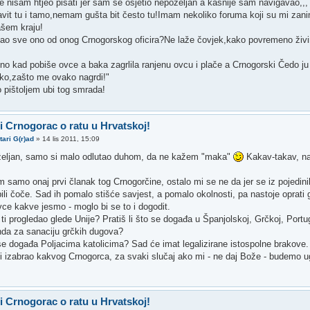
e nisam htjeo pisati jer sam se osjetio nepoželjan a kasnije sam navigavao,,,
avit tu i tamo,nemam gušta bit često tu!Imam nekoliko foruma koji su mi zanim
šem kraju!
čitao sve ono od onog Crnogorskog oficira?Ne laže čovjek,kako povremeno živ
ono kad pobiše ovce a baka zagrlila ranjenu ovcu i plače a Crnogorski Čedo j
nko,zašto me ovako nagrdi!"
o pištoljem ubi tog smrada!
 i Crnogorac o ratu u Hrvatskoj!
tari G(r)ad
»
14 lis 2011, 15:09
oželjan, samo si malo odlutao duhom, da ne kažem "maka"
Kakav-takav, na
 samo onaj prvi članak tog Crnogorčine, ostalo mi se ne da jer se iz pojedini
bili čoče. Sad ih pomalo stišće savjest, a pomalo okolnosti, pa nastoje oprat
ovce kakve jesmo - moglo bi se to i dogodit.
i ti progledao glede Unije? Pratiš li što se događa u Španjolskoj, Grčkoj, Portug
da za sanaciju grčkih dugova?
 se događa Poljacima katolicima? Sad će imat legalizirane istospolne brakove.
ebi izabrao kakvog Crnogorca, za svaki slučaj ako mi - ne daj Bože - budemo u
 i Crnogorac o ratu u Hrvatskoj!