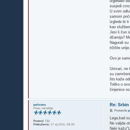
izgledalo da 
susjedi crnc
U svim odlu
samom počet
izglede bi t
kao službeni
Jesi li čuo 
džamija? Mo
Nagurali su
tržište uni
Ovo je samo 
Ustvari, ne 
su zamršeni 
što kaže odm
Toliko o ov
činjenice os
Re: Srbin
palivatra
Pisac meraklija
P
Postao/la
p
o
s
Lega,kad su
t
Postovi:
711
Ne valjda ot
Pridružen/a:
17 sij 2011, 08:35
Neki kažu"U