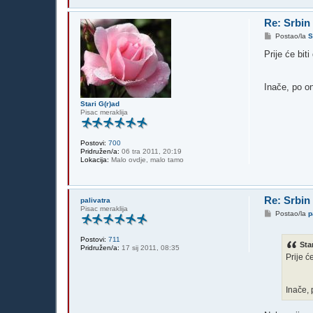
Re: Srbin
P
Postao/la
S
o
s
Prije će biti
t
Inače, po on
Stari G(r)ad
Pisac meraklija
Postovi:
700
Pridružen/a:
06 tra 2011, 20:19
Lokacija:
Malo ovdje, malo tamo
Re: Srbin
palivatra
Pisac meraklija
P
Postao/la
p
o
s
t
Postovi:
711
Sta
Pridružen/a:
17 sij 2011, 08:35
Prije će
Inače, 