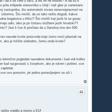
jali i da ti se cere u facu, a niš im ne možeš? Ili da su ti
ko pola milijarde stanovnika u Uniji i naš glas je zanemariv.
j zastupnika, što automatski stvara neravnopravnost na
 izborima. Što misliš, da se tako nešto dogodi, kakve
rudna bogatstva u Africi? Što misliš koji jezik bi se gurao
imaju udio, iako je po Ustavu službeni jezik hrvatski??
nici? Jesi li čuo ili pročitao da u Danskoj ima oko 500
oru navode kvote proizvoda koje ćemo moći plasirati na
om, ako je tržište slobodno, čemu onda kvote?
mo letimično pogledati navedene dokumente i kad vidi koliko
 jer kad razgovaraš s čovjekom, ako je iskren i pošten, sve
zapletati.
sve ovo ponovim, jer jedino ponavljanjem se uči i
V
r
h
e nešto vredilo a nismo u EU!