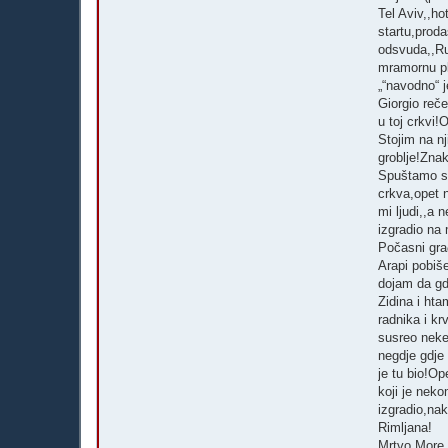
Tel Aviv,,h
startu,proda
odsvuda,,Ru
mramornu pl
„“navodno“ 
Giorgio reče
u toj crkvi
Stojim na n
groblje!Znak
Spuštamo se
crkva,opet 
mi ljudi,,a
izgradio na 
Počasni građ
Arapi pobiše
dojam da gd
Zidina i ht
radnika i kr
susreo neke
negdje gdje 
je tu bio!O
koji je nek
izgradio,na
Rimljana!
Mrtvo More,