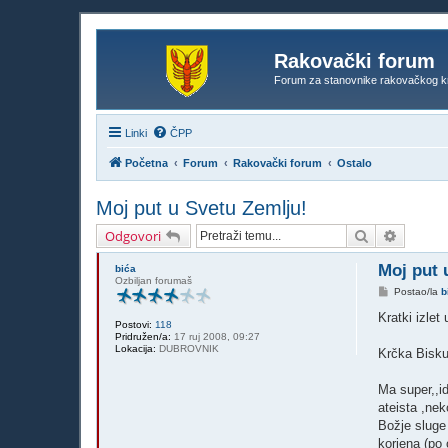
Rakovački forum
Forum za stanovnike rakovačkog k
Linki
ČPP
Početna
Forum
Rakovački forum
Ostalo
Moj put u Svetu Zemlju!
Pretražnik
Napredn
Odgovori
Moj put 
bića
Ozbiljan forumaš
P
Postao/la
b
o
s
Kratki izlet
Postovi:
118
t
Pridružen/a:
17 ruj 2008, 09:27
Lokacija:
DUBROVNIK
Krčka Bisku
Ma super,,i
ateista ,nek
Božje sluge
korjena (po 