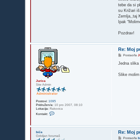
tebe da si 
su Križari i
Zemlja,,taj 
Ipak “Molim
Pozdrav!
Re: Moj p
P
Postao/la
J
o
s
Jedna slika 
t
Slike moli
Jurica
Site Admin
Postovi:
1095
Pridružen/a:
10 pro 2007, 08:10
Lokacija:
Rakovica
K
Kontakt:
o
n
t
a
k
Re: Moj p
bića
t
Ozbiljan forumaš
P
Postao/la
b
i