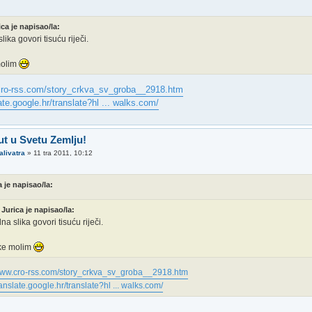
ica je napisao/la:
lika govori tisuću riječi.
molim
cro-rss.com/story_crkva_sv_groba__2918.htm
late.google.hr/translate?hl ... walks.com/
ut u Svetu Zemlju!
alivatra
»
11 tra 2011, 10:12
a je napisao/la:
Jurica je napisao/la:
na slika govori tisuću riječi.
ike molim
/www.cro-rss.com/story_crkva_sv_groba__2918.htm
translate.google.hr/translate?hl ... walks.com/