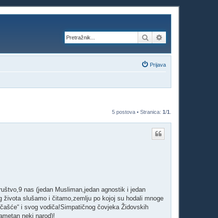
Pretražnik
Napredno pretraži
Prijava
5 postova • Stranica:
1
/
1
.
društvo,9 nas (jedan Musliman,jedan agnostik i jedan
log života slušamo i čitamo,zemlju po kojoj su hodali mnoge
očašće“ i svog vodiča!Simpatičnog čovjeka Židovskih
Pametan neki narod)!