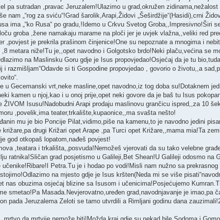
otel pa sutradan ,pravac Jeruzalem!Ulazimo u grad,okružen zidinama,nežalost
še nam „“rog za sviću“!Grad šarolik,Arapi,Židovi „Šeširdžije“(Hasidi),crni Žido
sa ima „“ko Rusa“ po gradu,!Idemo u Crkvu Svetog Groba,,Impresivno!Širi se 
oču groba ,žene namakaju marame na ploči jer je uvjek vlažna,,veliki red pre
jer ,povjest je prekrila prašinom činjenice!One su nepoznate a mnogima i nebi
 ,8 metara niže!Tu je,,opet navodno i Golgotsko brdo!Neki plaču,većina se mol
!Odlazimo na Maslinsku Goru gdje je Isus propovjedao!Osjećaj da je tu bio,tu
jij i razmišljam“Odavde si ti Gospodine propovjedao , govorio o životu,,a sad
ovito“.
 u Gecemanski vrt,neke masline,opet navodno,iz tog doba su!Dotaknem jed
neki kamen u njoj,kao i u onoj prije,opet neki govore da je baš tu Isus pokop
 ne ŽIVOM Isusu!Nadobudni Arapi prodaju maslinovu grančicu ispred,,za 10 šek
moru ,povelik,ima teater,trkalište,kupaonice,,ma svašta nešto!
anin mu je bio Poncije Pilat,vidimo,piše na kamenu,to je navodno jedini pisan
 križare,pa drugi Križari opet Arape ,pa Turci opet Križare,,mama mia!Ta zemlj
je god otkopaš lopatom,nađeš povjest!
amova ,teatara i trkališta,,posvuda!Nemožeš vjerovati da su tako velebne građ
vlju ratnika!Sličan grad posjetismo u Galileji,Bet Shean!U Galileji odosmo na G
 učenike!Ribare!I Petra.Tu je i hodao po vodi!Misli nam nužno sa prekrasnog
stojimo!Odlazimo na mjesto gdje je Isus kršten(Neda mi se više pisati“navodno“,
pet nas obuzima osjećaj blizine sa Isusom i učenicima!Posjećujemo Kumran.T
ome smetao!Pa Masada.Nevjerovatno,uređen grad,navodnjavanje je imao,pa ča
kon pada Jeruzalema Zeloti se tamo utvrdili a Rimljani godinu dana zauzimali!
,,mrtvo da mrtvije nemože biti!Možda kraj gdje su nekad bile Sodoma i Gomora!