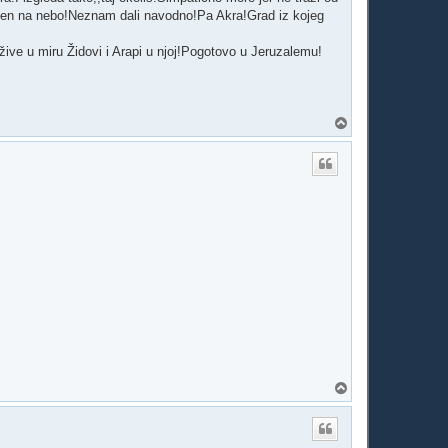
nesen na nebo!Neznam dali navodno!Pa Akra!Grad iz kojeg
 žive u miru Židovi i Arapi u njoj!Pogotovo u Jeruzalemu!
V
r
h
V
r
h