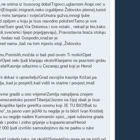
 ,ne onima iz Isusovog doba!Trgovci,uglavnom Arapi,već u
vi(Etiopski imigranti,neko izgubljeno Židovsko pleme),turisti
miris tamjana i svijeća!Unutra gužva,mnogi ljube
d spiljom u koju je Isus navodno položen!Tamo je sve
tne!Sam grad,Via Doloresa i sve ostalo , nekad je bio,kako
i,svećenici lijepo poje(pjevaju),,Pravoslavna braća stoluju
da hodao naš Gospodin,snažan je.
,pred nama ,baš na tom mjestu stoji,,Židovsko
nu,Pomislih,možda si baš pod ovom Ti molio!Opet
an!Opet neki ljudi klanjaju okolo!Klanjamo se praznom grobu
ela!Kasnije odlazimo u Cezareju,grad koji je Herod
i dokaz o upravitelju!Grad osvojiše kasnije Križari,pa
a,,kad ju posjetiš,kad vidiš te starine i povjest,imaš
evine gradili u ono vrijeme!Zemlja natopljena znojem
enezaretsko jezero!Tiberija!Jezero na čijoj obali je Isus
 krajolike bježe gore!Ka onomu koji JE TU BIO!Baš tu
,ta jasno vam je)!Ali tu negdje je to bilo!I Ivan Krstitelj
u su negdje nađeni Kumranski spisi,,,opet ruševina grada
k i podno i zidno grijanje u kupaonicama!Herod
2 000 ljudi izvršilo samoubojstvo da ne padnu u ruke
I izgleda tako,,taj okoliš!Simpatično more jer ne traži od