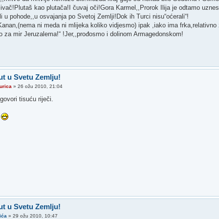
plivač!Plutaš kao plutača!I čuvaj oči!Gora Karmel,,Prorok Ilija je odtamo uz
šli u pohode,,u osvajanja po Svetoj Zemlji!Dok ih Turci nisu“oćerali“!
Kanan,(nema ni meda ni mlijeka koliko vidjesmo) ipak ,iako ima frka,relativno
o za mir Jeruzalema!“ !Jer,,prođosmo i dolinom Armagedonskom!
ut u Svetu Zemlju!
urica
»
26 ožu 2010, 21:04
govori tisuću riječi.
m
ut u Svetu Zemlju!
ića
»
29 ožu 2010, 10:47