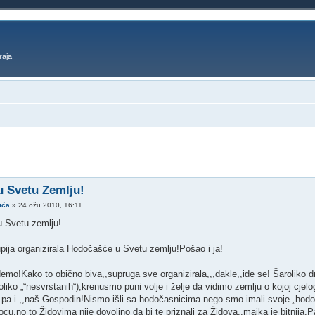
raja
o pretraživanje
u Svetu Zemlju!
ića
»
24 ožu 2010, 16:11
 u Svetu zemlju!
pija organizirala Hodočašće u Svetu zemlju!Pošao i ja!
demo!Kako to obično biva,,supruga sve organizirala,,,dakle,,ide se! Šaroliko 
oliko „“nesvrstanih“),krenusmo puni volje i želje da vidimo zemlju o kojoj cje
 pa i ,,naš Gospodin!Nismo išli sa hodočasnicima nego smo imali svoje „hod
ocu,no to Židovima nije dovoljno da bi te priznali za Židova,,majka je bitnija.