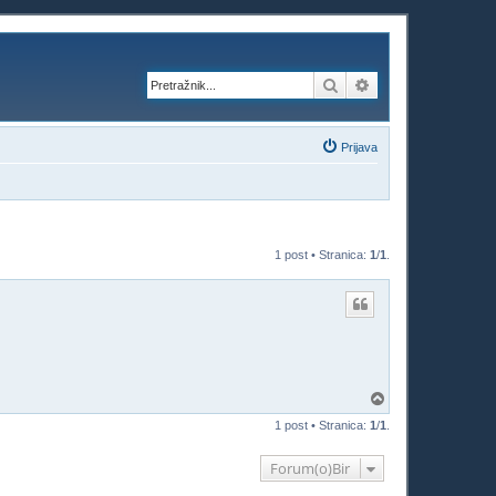
Pretražnik
Napredno pretraži
Prijava
1 post • Stranica:
1
/
1
.
V
r
1 post • Stranica:
1
/
1
.
h
Forum(o)Bir