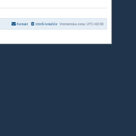
Kontakt
Izbriši kolačiće
Vremenska zona:
UTC+02:00