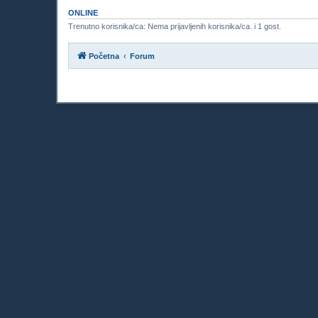
ONLINE
Trenutno korisnika/ca: Nema prijavljenih korisnika/ca. i 1 gost.
Početna
Forum