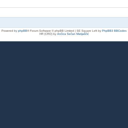
Powered by
phpBB
® Forum Software © phpBB Limited | SE Square Left by
PhpBB3 BBCodes
HR (CRO) by
Ančica Sečan Matijaščić