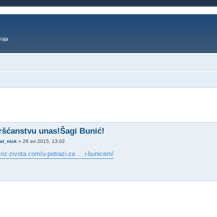
raja
o pretraživanje
kršćanstvu unas!Šagi Bunić!
at_nick
»
28 svi 2015, 13:02
riz-zivota.com/u-potrazi-za ... i-bunicem/