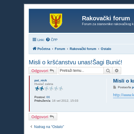
Rakovački forum
Forum za stanovnike rakovačkog k
Linki
ČPP
Početna
Forum
Rakovački forum
Ostalo
Misli o kršćanstvu unas!Šagi Bunić!
Pretražnik
Napredn
Odgovori
Misli o 
pat_nick
Hvatač zaleta
P
Postao/la
p
o
s
http://www.k
Postovi:
66
t
Pridružen/a:
16 vel 2012, 15:03
Odgovori
Natrag na “Ostalo”