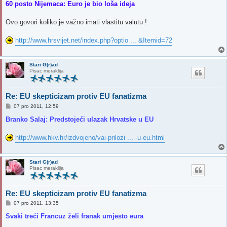
s
60 posto Nijemaca: Euro je bio loša ideja
t
Ovo govori koliko je važno imati vlastitu valutu !
http://www.hrsvijet.net/index.php?optio ... &Itemid=72
Stari G(r)ad
Pisac meraklija
Re: EU skepticizam protiv EU fanatizma
P
07 pro 2011, 12:59
o
s
Branko Salaj: Predstojeći ulazak Hrvatske u EU
t
http://www.hkv.hr/izdvojeno/vai-prilozi ... -u-eu.html
Stari G(r)ad
Pisac meraklija
Re: EU skepticizam protiv EU fanatizma
P
07 pro 2011, 13:35
o
s
Svaki treći Francuz želi franak umjesto eura
t