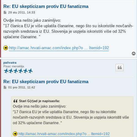
Re: EU skepticizam protiv EU fanatizma
P
29 stu 2011, 14:33
o
s
Ovdje ima nešto jako zanimljivo:
t
"17 članica EU je više uplatila članarine, nego što su iskoristile novčanih-
razvojnih sredstava iz EU. Slovenija je uspjela iskoristiti više od 32%
uplaćene članarine. "
http://amac.hrvati-amac.com/index.php?o ... Itemid=192
palivatra
Pisac meraklija
Re: EU skepticizam protiv EU fanatizma
P
01 pro 2011, 11:42
o
s
t
Stari G(r)ad je napisao/la:
Ovdje ima nešto jako zanimljivo:
"17 članica EU je više uplatila članarine, nego što su iskoristile
novčanih-razvojnih sredstava iz EU. Slovenija je uspjela iskoristiti više
od 32% uplaćene članarine. "
http://amac.hrvati-amac.com/index.php?o ... Itemid=192