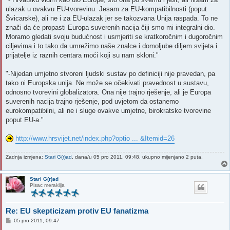
ulazak u ovakvu EU-tvorevinu. Jesam za EU-kompatibilnosti (poput
Švicarske), ali ne i za EU-ulazak jer se takozvana Unija raspada. To ne
znači da će propasti Europa suverenih nacija čiji smo mi integralni dio.
Moramo gledati svoju budućnost i usmjeriti se kratkoročnim i dugoročnim
ciljevima i to tako da umrežimo naše znalce i domoljube diljem svijeta i
prijatelje iz raznih centara moći koji su nam skloni."
"-Nijedan umjetno stvoreni ljudski sustav po definiciji nije pravedan, pa
tako ni Europska unija. Ne može se očekivati pravednost u sustavu,
odnosno tvorevini globalizatora. Ona nije trajno rješenje, ali je Europa
suverenih nacija trajno rješenje, pod uvjetom da ostanemo
eurokompatibilni, ali ne i sluge ovakve umjetne, birokratske tvorevine
poput EU-a."
http://www.hrsvijet.net/index.php?optio ... &Itemid=26
Zadnja izmjena:
Stari G(r)ad
, dana/u 05 pro 2011, 09:48, ukupno mijenjano 2 puta.
Stari G(r)ad
Pisac meraklija
Re: EU skepticizam protiv EU fanatizma
P
05 pro 2011, 09:47
o