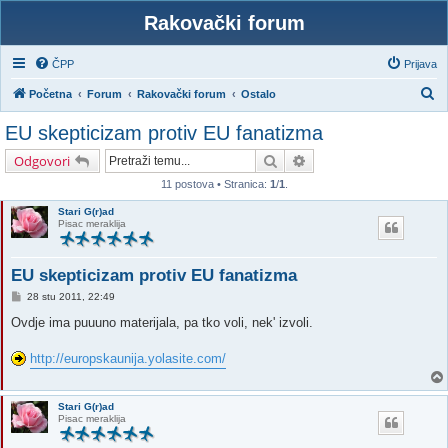
Rakovački forum
ČPP
Prijava
P
Početna
Forum
Rakovački forum
Ostalo
r
EU skepticizam protiv EU fanatizma
e
Pretražnik
Napredno pretraživanj
Odgovori
t
11 postova • Stranica:
1
/
1
.
r
Stari G(r)ad
a
Pisac meraklija
ž
n
EU skepticizam protiv EU fanatizma
i
P
28 stu 2011, 22:49
o
k
s
Ovdje ima puuuno materijala, pa tko voli, nek' izvoli.
t
http://europskaunija.yolasite.com/
Stari G(r)ad
Pisac meraklija