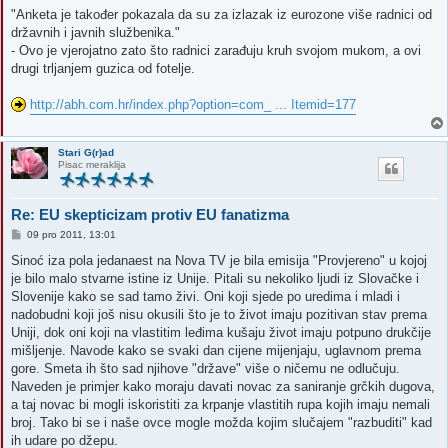
"Anketa je također pokazala da su za izlazak iz eurozone više radnici od
državnih i javnih službenika."
- Ovo je vjerojatno zato što radnici zarađuju kruh svojom mukom, a ovi
drugi trljanjem guzica od fotelje.
http://abh.com.hr/index.php?option=com_ ... Itemid=177
Stari G(r)ad
Pisac meraklija
Re: EU skepticizam protiv EU fanatizma
P
09 pro 2011, 13:01
o
s
Sinoć iza pola jedanaest na Nova TV je bila emisija "Provjereno" u kojoj
t
je bilo malo stvarne istine iz Unije. Pitali su nekoliko ljudi iz Slovačke i
Slovenije kako se sad tamo živi. Oni koji sjede po uredima i mladi i
nadobudni koji još nisu okusili što je to život imaju pozitivan stav prema
Uniji, dok oni koji na vlastitim leđima kušaju život imaju potpuno drukčije
mišljenje. Navode kako se svaki dan cijene mijenjaju, uglavnom prema
gore. Smeta ih što sad njihove "države" više o ničemu ne odlučuju.
Naveden je primjer kako moraju davati novac za saniranje grčkih dugova,
a taj novac bi mogli iskoristiti za krpanje vlastitih rupa kojih imaju nemali
broj. Tako bi se i naše ovce mogle možda kojim slučajem "razbuditi" kad
ih udare po džepu.