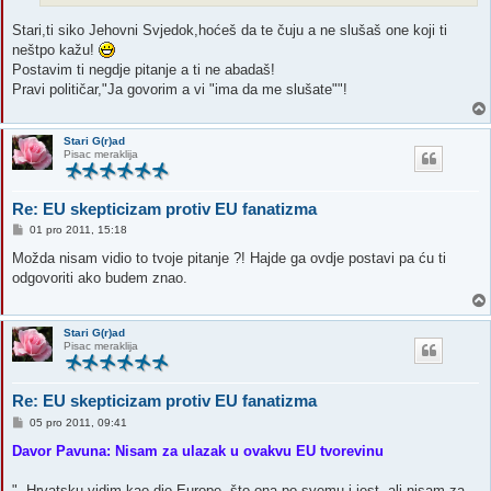
Stari,ti siko Jehovni Svjedok,hoćeš da te čuju a ne slušaš one koji ti
neštpo kažu!
Postavim ti negdje pitanje a ti ne abadaš!
Pravi političar,"Ja govorim a vi "ima da me slušate""!
Stari G(r)ad
Pisac meraklija
Re: EU skepticizam protiv EU fanatizma
P
01 pro 2011, 15:18
o
s
Možda nisam vidio to tvoje pitanje ?! Hajde ga ovdje postavi pa ću ti
t
odgovoriti ako budem znao.
Stari G(r)ad
Pisac meraklija
Re: EU skepticizam protiv EU fanatizma
P
05 pro 2011, 09:41
o
s
Davor Pavuna: Nisam za ulazak u ovakvu EU tvorevinu
t
"- Hrvatsku vidim kao dio Europe, što ona po svemu i jest, ali nisam za