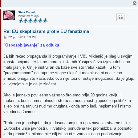
Stari G(r)ad
Pisac meraklija
Re: EU skepticizam protiv EU fanatizma
P
22 pro 2011, 23:28
o
s
"Osposobljavanje" za odluku
t
Ja bih rekao propaganda ili programiranje ! Vlč. Miklenić je blag u svojim
konstatacijama jer takav mora biti. Ja bih Yusipovićevu izjavu definirao
malo jasnije. On je instruiran da kaže sve što treba kazati i u tom
"programiranom" nastupu ne stigne uključiti mozak da bi analizirao
smisao onoga što kaže. Ako ovo nije točno, ostaje mogućnost da je glup,
ali vjerojatnije je da je zločest.
Ako je jednako povijesno važno to što smo prije 20 godina krvlju i
mukom izborili samostalnost i što tu samostalnost glupošću i političkim
sljepilom na tanjuru nudimo drugima - onda smo ludi, nepismeni i nismo
vrijedni da živimo.
"Potrebno je podsjetiti da je dosada umjesto upoznavanja stvarne slike
Europske unije javnosti u Hrvatskoj ponuđena tek promidžba, a poznato
je da promidžbi nikada nije cilj istina ni stvarnost nego pridobivanje