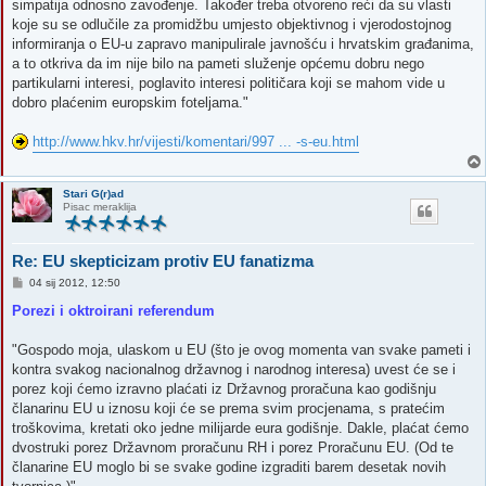
simpatija odnosno zavođenje. Također treba otvoreno reći da su vlasti
koje su se odlučile za promidžbu umjesto objektivnog i vjerodostojnog
informiranja o EU-u zapravo manipulirale javnošću i hrvatskim građanima,
a to otkriva da im nije bilo na pameti služenje općemu dobru nego
partikularni interesi, poglavito interesi političara koji se mahom vide u
dobro plaćenim europskim foteljama."
http://www.hkv.hr/vijesti/komentari/997 ... -s-eu.html
Stari G(r)ad
Pisac meraklija
Re: EU skepticizam protiv EU fanatizma
P
04 sij 2012, 12:50
o
s
Porezi i oktroirani referendum
t
"Gospodo moja, ulaskom u EU (što je ovog momenta van svake pameti i
kontra svakog nacionalnog državnog i narodnog interesa) uvest će se i
porez koji ćemo izravno plaćati iz Državnog proračuna kao godišnju
članarinu EU u iznosu koji će se prema svim procjenama, s pratećim
troškovima, kretati oko jedne milijarde eura godišnje. Dakle, plaćat ćemo
dvostruki porez Državnom proračunu RH i porez Proračunu EU. (Od te
članarine EU moglo bi se svake godine izgraditi barem desetak novih